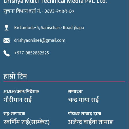
Drishya Multi Technical Media Pvt. Ltd.
सुचना विभाग दर्ता नं. - ३८४३-२०७९-८०
Birtamode-5, Sanischare Road jhapa
drishyaonline1@gmail.com
+977-9852682525
हाम्रो टिम
अध्यक्ष/प्रबन्धनिर्देशक
सम्पादक
गौरीमान राई
चन्द्र माया राई
सह-सम्पादक
पाँचथर सम्वाद दाता
स्वर्णिम राई(साम्केट)
अजेन्द्र वाईवा तामाङ