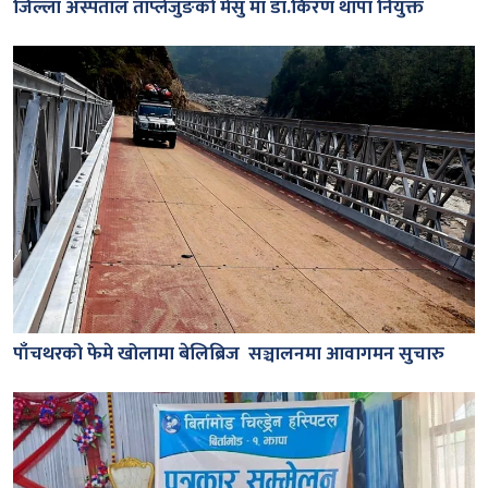
जिल्ला अस्पताल ताप्लेजुङको मेसु मा डा.किरण थापा नियुक्त
पाँचथरको फेमे खोलामा बेलिब्रिज सञ्चालनमा आवागमन सुचारु