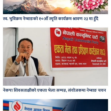
स्व. भुविक्रम नेम्बाङको १०औँ स्मृति कार्यक्रम श्रावण २३ मा हुँदै
नेकपा शिवसताक्षीको एकता भेला सम्पन्न, संयोजकमा नेम्बाङ चयन