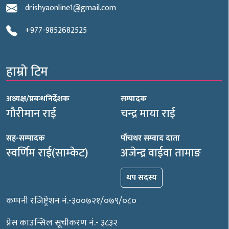
drishyaonline1@gmail.com
+977-9852682525
हाम्रो टिम
अध्यक्ष/प्रबन्धनिर्देशक
सम्पादक
गौरीमान राई
चन्द्र माया राई
सह-सम्पादक
पाँचथर सम्वाद दाता
स्वर्णिम राई(साम्केट)
अजेन्द्र वाईवा तामाङ
थप सदस्य
कम्पनी रजिष्ट्रेशन नं.-३००७२१/०७९/०८०
प्रेस काउन्सिल सूचीकरण नं.- ३८३२