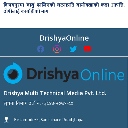
विजयपुरमा ‘वाबु’ ढालिएको घटनाप्रति यायोक्खाको कडा आपत्ति,
दोषीलाई कार्बाहीको माग
DrishyaOnline
Drishya Multi Technical Media Pvt. Ltd.
सुचना विभाग दर्ता नं. - ३८४३-२०७९-८०
Birtamode-5, Sanischare Road jhapa