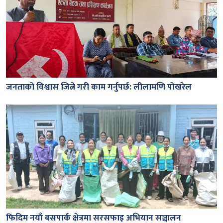
जनताको विश्वास जित्ने गरी काम गर्नुपर्छ: लीलामणि पोखरेल
फिदिम नयाँ बसपार्क क्षेत्रमा सरसफाइ अभियान सञ्चालन