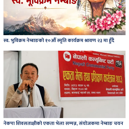
स्व. भुविक्रम नेम्बाङको १०औँ स्मृति कार्यक्रम श्रावण २३ मा हुँदै
नेकपा शिवसताक्षीको एकता भेला सम्पन्न, संयोजकमा नेम्बाङ चयन