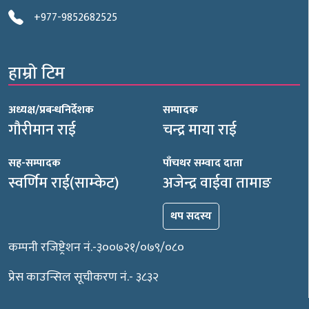
+977-9852682525
हाम्रो टिम
अध्यक्ष/प्रबन्धनिर्देशक
सम्पादक
गौरीमान राई
चन्द्र माया राई
सह-सम्पादक
पाँचथर सम्वाद दाता
स्वर्णिम राई(साम्केट)
अजेन्द्र वाईवा तामाङ
थप सदस्य
कम्पनी रजिष्ट्रेशन नं.-३००७२१/०७९/०८०
प्रेस काउन्सिल सूचीकरण नं.- ३८३२