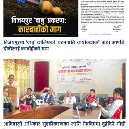
विजयपुरमा ‘वाबु’ ढालिएको घटनाप्रति यायोक्खाको कडा आपत्ति,
दोषीलाई कार्बाहीको माग
आदिवासी अधिकार सुदृढीकरणका लागि फिदिममा दुईदिने गोष्ठी