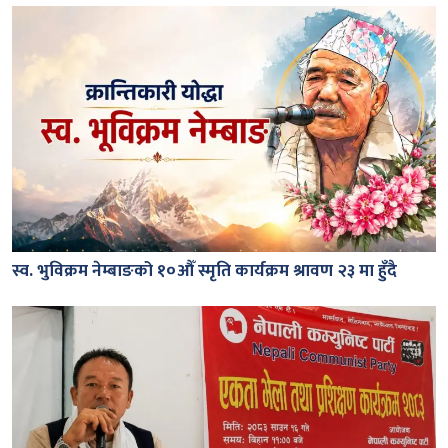
स्व. भुविक्रम नेम्बाङको १०औँ स्मृति कार्यक्रम श्रावण २३ मा हुँदै