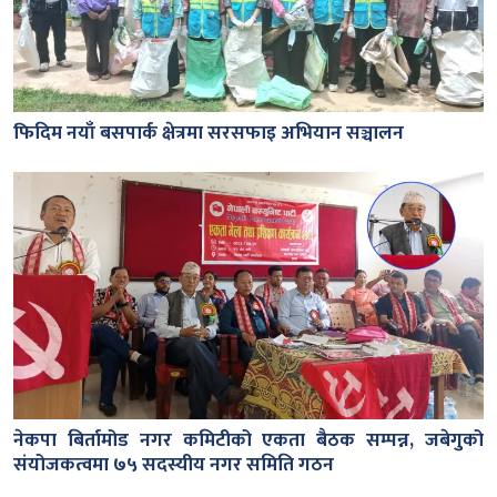
फिदिम नयाँ बसपार्क क्षेत्रमा सरसफाइ अभियान सञ्चालन
नेकपा बिर्तामोड नगर कमिटीको एकता बैठक सम्पन्न, जबेगुको
संयोजकत्वमा ७५ सदस्यीय नगर समिति गठन