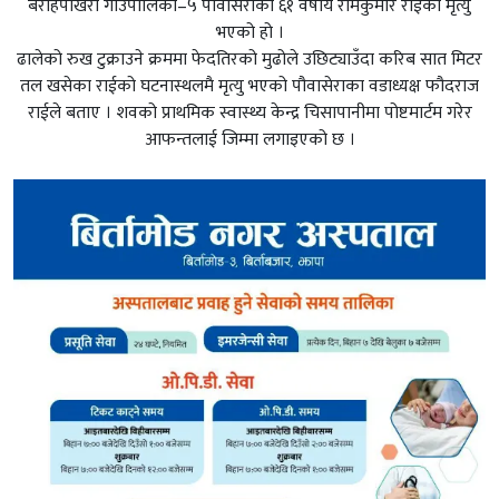
बराहपोखरी गाउँपालिका–५ पौवासेराका ६१ वर्षीय रामकुमार राईको मृत्यु
भएको हो ।
ढालेको रुख टुक्राउने क्रममा फेदतिरको मुढोले उछिट्याउँदा करिब सात मिटर
तल खसेका राईको घटनास्थलमै मृत्यु भएको पौवासेराका वडाध्यक्ष फौदराज
राईले बताए । शवको प्राथमिक स्वास्थ्य केन्द्र चिसापानीमा पोष्टमार्टम गरेर
आफन्तलाई जिम्मा लगाइएको छ ।