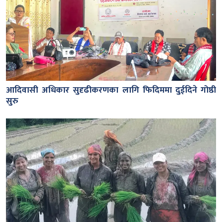
आदिवासी अधिकार सुदृढीकरणका लागि फिदिममा दुईदिने गोष्ठी
सुरु