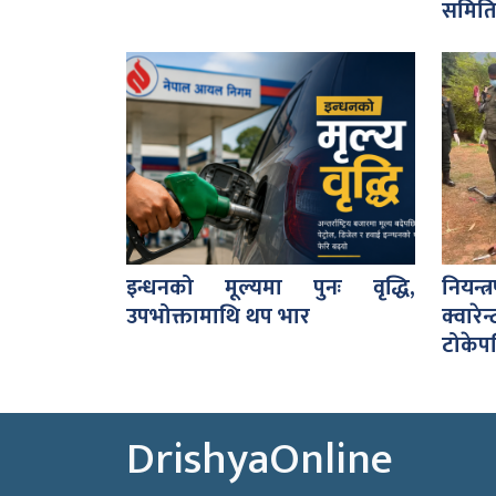
समित
इन्धनको मूल्यमा पुनः वृद्धि,
नियन
उपभोक्तामाथि थप भार
क्वार
टोकेपछ
DrishyaOnline