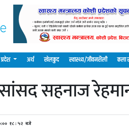
प्रदेश
अर्थ
खेलकुद
स्वास्थ्य/जीवनशैली
कला र
सांसद सहनाज रेहमा
०:०० १८ : ५२ बजे