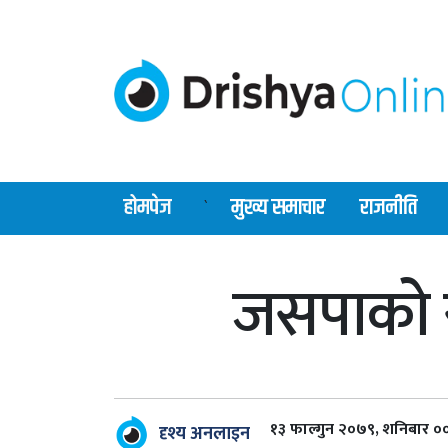
होमपेज
मुख्य समाचार
राजनीति
`
जसपाको 
१३ फाल्गुन २०७९, शनिबार ०
दृश्य अनलाइन