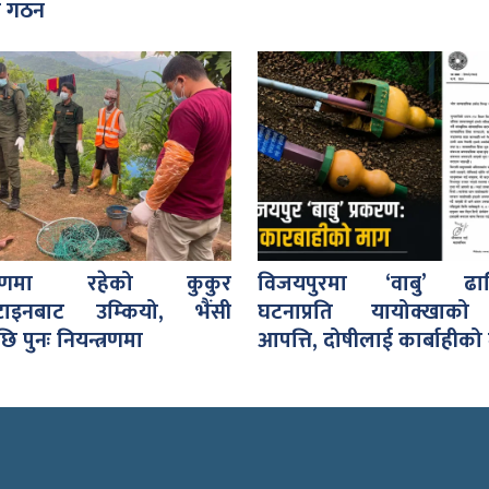
ि गठन
्त्रणमा रहेको कुकुर
विजयपुरमा ‘वाबु’ ढा
ेन्टाइनबाट उम्कियो, भैंसी
घटनाप्रति यायोक्खाक
ि पुनः नियन्त्रणमा
आपत्ति, दोषीलाई कार्बाहीको