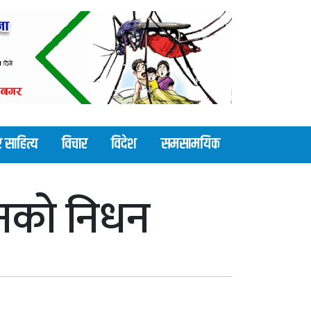
 साहित्य
विचार
विदेश
समसामयिक
नको निधन