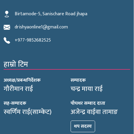
Birtamode-5, Sanischare Road jhapa
drishyaonline1@gmail.com
+977-9852682525
हाम्रो टिम
अध्यक्ष/प्रबन्धनिर्देशक
सम्पादक
गौरीमान राई
चन्द्र माया राई
सह-सम्पादक
पाँचथर सम्वाद दाता
स्वर्णिम राई(साम्केट)
अजेन्द्र वाईवा तामाङ
थप सदस्य