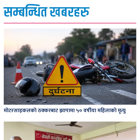
सम्बन्धित खबरहरु
मोटरसाइकलको ठक्करबाट झापामा ५० वर्षीया महिलाको मृत्यु