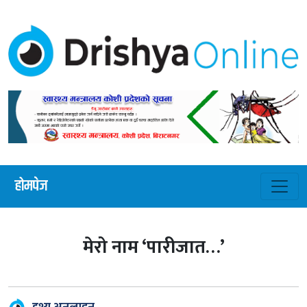
होमपेज
मेरो नाम ‘पारीजात…’