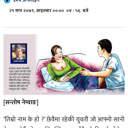
दृश्य अनलाइन
२९ माघ २०७९, आइतबार ००:०० ०४ : ५६ बजे
[सन्तोष नेम्वाङ]
‘तिम्रो नाम के हो ?’ छेवैमा रहेकी युवती जो आफ्नो सानो