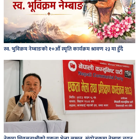
स्व. भुविक्रम नेम्बाङको १०औँ स्मृति कार्यक्रम श्रावण २३ मा हुँदै
नेकपा शिवसताक्षीको एकता भेला सम्पन्न, संयोजकमा नेम्बाङ चयन