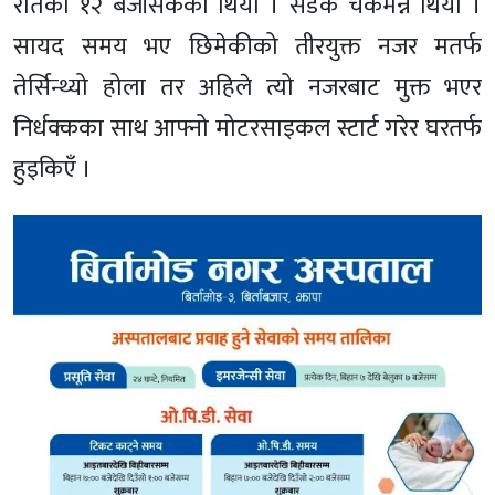
रातको १२ बजीसकेको थियो । सडक चकमन्न थियो ।
सायद समय भए छिमेकीको तीरयुक्त नजर मतर्फ
तेर्सिन्थ्यो होला तर अहिले त्यो नजरबाट मुक्त भएर
निर्धक्कका साथ आफ्नो मोटरसाइकल स्टार्ट गरेर घरतर्फ
हुइकिएँ ।