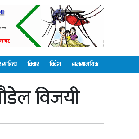
 साहित्य
विचार
विदेश
समसामयिक
र पौडेल विजयी