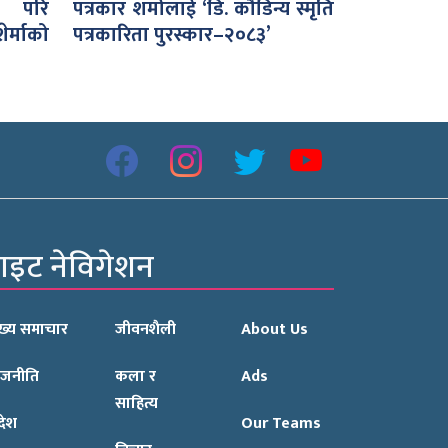
ा परि
पत्रकार शर्मालाई ‘डि. कौडिन्य स्मृति
ेर्माको
पत्रकारिता पुरस्कार–२०८३’
ाइट नेविगेशन
ुख्य समाचार
जीवनशैली
About Us
ाजनीति
कला र
Ads
साहित्य
रदेश
Our Teams