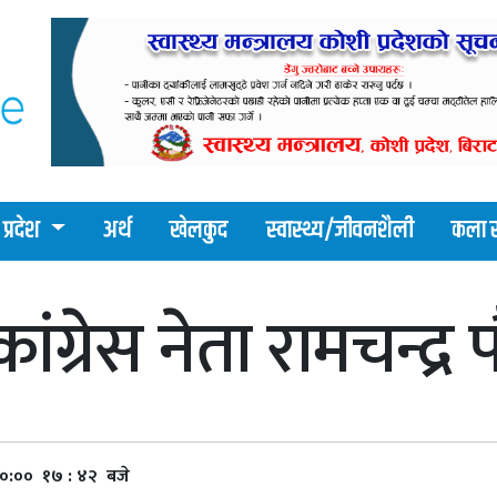
प्रदेश
अर्थ
खेलकुद
स्वास्थ्य/जीवनशैली
कला र
 कांग्रेस नेता रामचन्द्
००:०० १७ : ४२ बजे