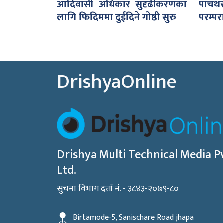
आदिवासी अधिकार सुदृढीकरणका
पाँच
लागि फिदिममा दुईदिने गोष्ठी सुरु
परम्पर
DrishyaOnline
Drishya Multi Technical Media Pv
Ltd.
सुचना विभाग दर्ता नं. - ३८४३-२०७९-८०
Birtamode-5, Sanischare Road jhapa