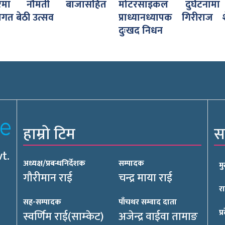
थरमा नौमती बाजासहित
मोटरसाइकल दुर्घटनाम
ागत बेठी उत्सव
प्राध्यानध्यापक गिरीराज श
दुःखद निधन
हाम्रो टिम
स
t.
अध्यक्ष/प्रबन्धनिर्देशक
सम्पादक
म
गौरीमान राई
चन्द्र माया राई
र
सह-सम्पादक
पाँचथर सम्वाद दाता
प्
स्वर्णिम राई(साम्केट)
अजेन्द्र वाईवा तामाङ