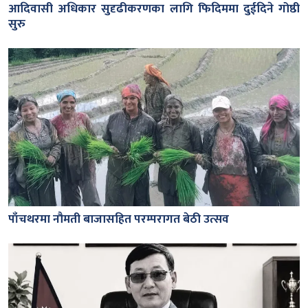
आदिवासी अधिकार सुदृढीकरणका लागि फिदिममा दुईदिने गोष्ठी
सुरु
पाँचथरमा नौमती बाजासहित परम्परागत बेठी उत्सव