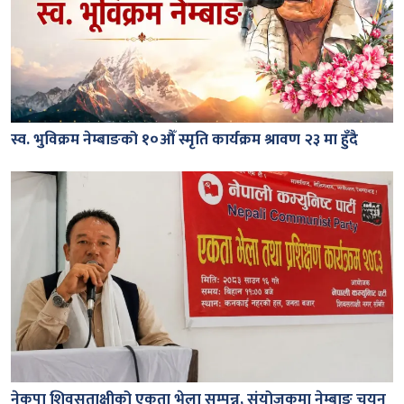
स्व. भुविक्रम नेम्बाङको १०औँ स्मृति कार्यक्रम श्रावण २३ मा हुँदै
नेकपा शिवसताक्षीको एकता भेला सम्पन्न, संयोजकमा नेम्बाङ चयन