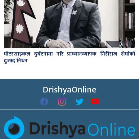
मोटरसाइकल दुर्घटनामा परि प्राध्यानध्यापक गिरीराज शेर्माको
दुःखद निधन
DrishyaOnline