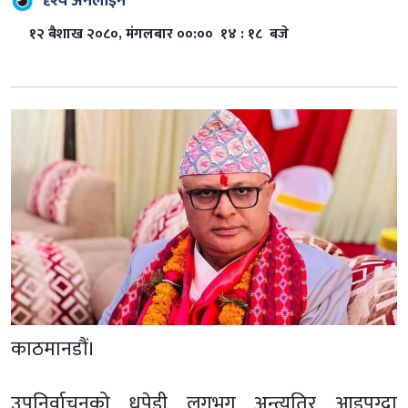
दृश्य अनलाइन
१२ बैशाख २०८०, मंगलबार ००:०० १४ : १८ बजे
काठमानडौं।
उपनिर्वाचनको धपेडी लगभग अन्त्यतिर आइपुग्दा