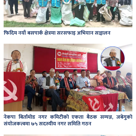
फिदिम नयाँ बसपार्क क्षेत्रमा सरसफाइ अभियान सञ्चालन
नेकपा बिर्तामोड नगर कमिटीको एकता बैठक सम्पन्न, जबेगुको
संयोजकत्वमा ७५ सदस्यीय नगर समिति गठन