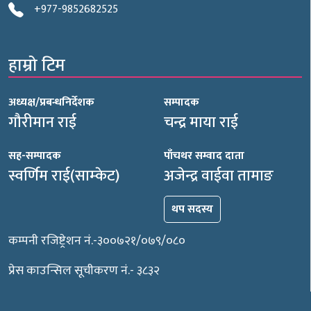
+977-9852682525
हाम्रो टिम
अध्यक्ष/प्रबन्धनिर्देशक
सम्पादक
गौरीमान राई
चन्द्र माया राई
सह-सम्पादक
पाँचथर सम्वाद दाता
स्वर्णिम राई(साम्केट)
अजेन्द्र वाईवा तामाङ
थप सदस्य
कम्पनी रजिष्ट्रेशन नं.-३००७२१/०७९/०८०
प्रेस काउन्सिल सूचीकरण नं.- ३८३२