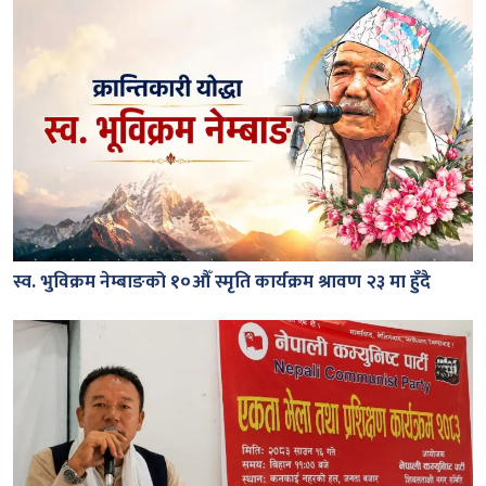
स्व. भुविक्रम नेम्बाङको १०औँ स्मृति कार्यक्रम श्रावण २३ मा हुँदै