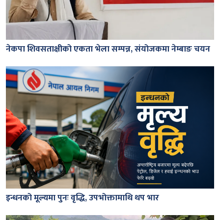
नेकपा शिवसताक्षीको एकता भेला सम्पन्न, संयोजकमा नेम्बाङ चयन
इन्धनको मूल्यमा पुनः वृद्धि, उपभोक्तामाथि थप भार