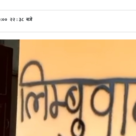
:०० २२ : ३८ बजे