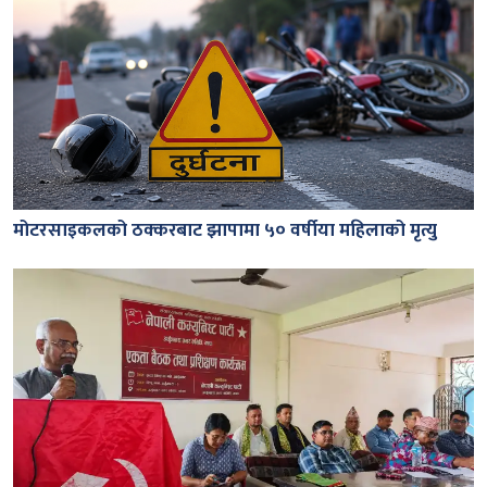
मोटरसाइकलको ठक्करबाट झापामा ५० वर्षीया महिलाको मृत्यु