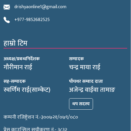
drishyaonline1@gmail.com
+977-9852682525
हाम्रो टिम
अध्यक्ष/प्रबन्धनिर्देशक
सम्पादक
गौरीमान राई
चन्द्र माया राई
सह-सम्पादक
पाँचथर सम्वाद दाता
स्वर्णिम राई(साम्केट)
अजेन्द्र वाईवा तामाङ
थप सदस्य
कम्पनी रजिष्ट्रेशन नं.-३००७२१/०७९/०८०
प्रेस काउन्सिल सूचीकरण नं.- ३८३२