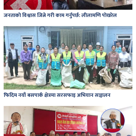
जनताको विश्वास जित्ने गरी काम गर्नुपर्छ: लीलामणि पोखरेल
फिदिम नयाँ बसपार्क क्षेत्रमा सरसफाइ अभियान सञ्चालन