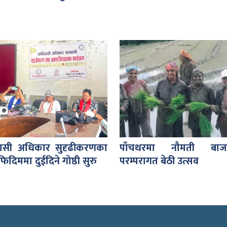
ासी अधिकार सुदृढीकरणका
पाँचथरमा नौमती बाज
िदिममा दुईदिने गोष्ठी सुरु
परम्परागत बेठी उत्सव