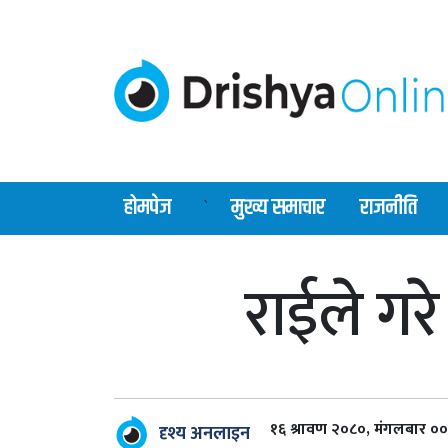
होमपेज
मुख्य समाचार
राजनीति
`
राईले गरे
१६ श्रावण २०८०, मंगलबार ०
दृश्य अनलाइन