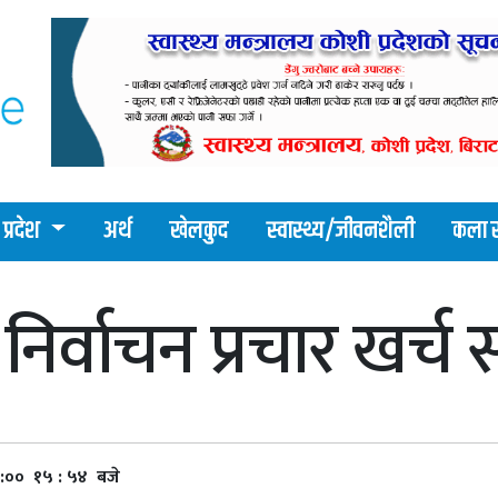
प्रदेश
अर्थ
खेलकुद
स्वास्थ्य/जीवनशैली
कला र
 निर्वाचन प्रचार खर्च
०:०० १५ : ५४ बजे