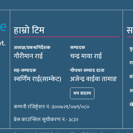
हाम्रो टिम
स
t.
अध्यक्ष/प्रबन्धनिर्देशक
सम्पादक
म
गौरीमान राई
चन्द्र माया राई
र
सह-सम्पादक
पाँचथर सम्वाद दाता
प्
स्वर्णिम राई(साम्केट)
अजेन्द्र वाईवा तामाङ
अर
थप सदस्य
ख
कम्पनी रजिष्ट्रेशन नं.-३००७२१/०७९/०८०
प्रेस काउन्सिल सूचीकरण नं.- ३८३२