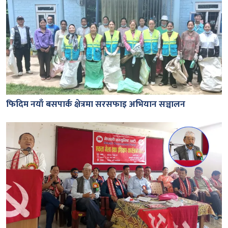
फिदिम नयाँ बसपार्क क्षेत्रमा सरसफाइ अभियान सञ्चालन