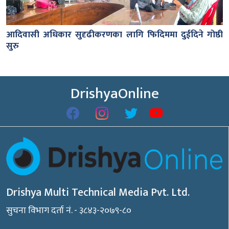
आदिवासी अधिकार सुदृढीकरणका लागि फिदिममा दुईदिने गोष्ठी
सुरु
DrishyaOnline
Drishya Multi Technical Media Pvt. Ltd.
सुचना विभाग दर्ता नं. - ३८४३-२०७९-८०