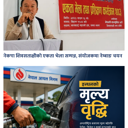
नेकपा शिवसताक्षीको एकता भेला सम्पन्न, संयोजकमा नेम्बाङ चयन