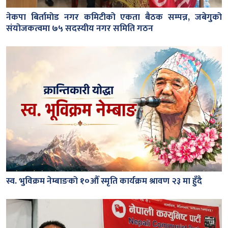
नेकपा बिर्तामोड नगर कमिटीको एकता बैठक सम्पन्न, जबेगुको
संयोजकत्वमा ७५ सदस्यीय नगर समिति गठन
स्व. भुविक्रम नेम्बाङको १०औँ स्मृति कार्यक्रम श्रावण २३ मा हुँदै