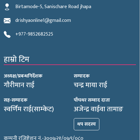
Birtamode-5, Sanischare Road jhapa
drishyaonline1@gmail.com
+977-9852682525
हाम्रो टिम
अध्यक्ष/प्रबन्धनिर्देशक
सम्पादक
गौरीमान राई
चन्द्र माया राई
सह-सम्पादक
पाँचथर सम्वाद दाता
स्वर्णिम राई(साम्केट)
अजेन्द्र वाईवा तामाङ
थप सदस्य
कम्पनी रजिष्ट्रेशन नं.-३००७२१/०७९/०८०