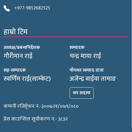
+977-9852682525
हाम्रो टिम
अध्यक्ष/प्रबन्धनिर्देशक
सम्पादक
गौरीमान राई
चन्द्र माया राई
सह-सम्पादक
पाँचथर सम्वाद दाता
स्वर्णिम राई(साम्केट)
अजेन्द्र वाईवा तामाङ
थप सदस्य
कम्पनी रजिष्ट्रेशन नं.-३००७२१/०७९/०८०
प्रेस काउन्सिल सूचीकरण नं.- ३८३२