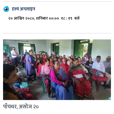
दृश्य अनलाइन
२० आश्विन २०८०, शनिबार ००:०० १८ : १९ बजे
पाँचथर, असोज २०