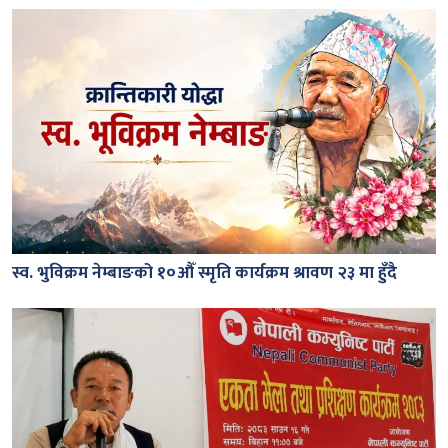
स्व. भुविक्रम नेम्बाङको १०औँ स्मृति कार्यक्रम श्रावण २३ मा हुँदै