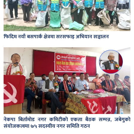
फिदिम नयाँ बसपार्क क्षेत्रमा सरसफाइ अभियान सञ्चालन
नेकपा बिर्तामोड नगर कमिटीको एकता बैठक सम्पन्न, जबेगुको
संयोजकत्वमा ७५ सदस्यीय नगर समिति गठन