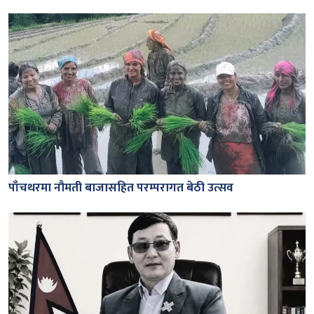
पाँचथरमा नौमती बाजासहित परम्परागत बेठी उत्सव