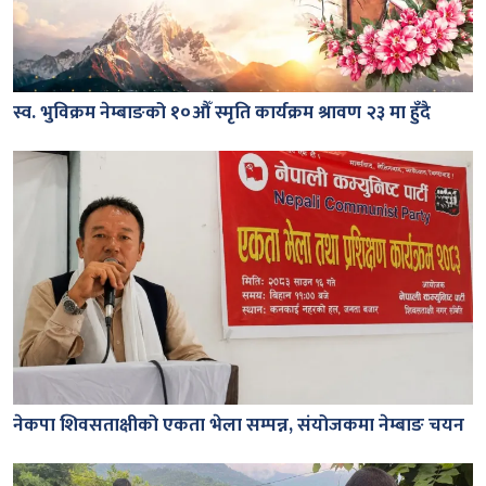
स्व. भुविक्रम नेम्बाङको १०औँ स्मृति कार्यक्रम श्रावण २३ मा हुँदै
नेकपा शिवसताक्षीको एकता भेला सम्पन्न, संयोजकमा नेम्बाङ चयन