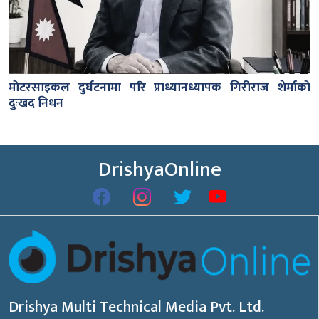
मोटरसाइकल दुर्घटनामा परि प्राध्यानध्यापक गिरीराज शेर्माको
दुःखद निधन
DrishyaOnline
Drishya Multi Technical Media Pvt. Ltd.