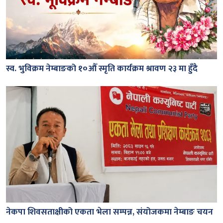
स्व. भुविक्रम नेम्बाङको १०औँ स्मृति कार्यक्रम श्रावण २३ मा हुँदै
नेकपा शिवसताक्षीको एकता भेला सम्पन्न, संयोजकमा नेम्बाङ चयन