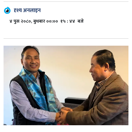
दृश्य अनलाइन
४ पुस २०८०, बुधबार ००:०० १५ : ४४ बजे