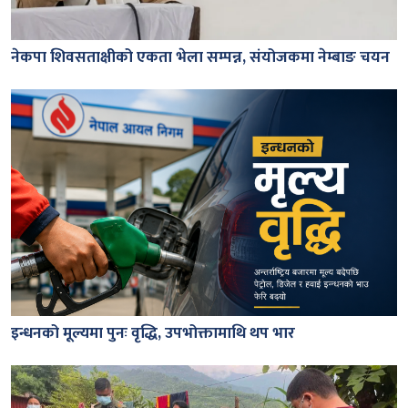
नेकपा शिवसताक्षीको एकता भेला सम्पन्न, संयोजकमा नेम्बाङ चयन
इन्धनको मूल्यमा पुनः वृद्धि, उपभोक्तामाथि थप भार