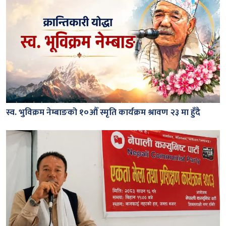
स्व. भुविक्रम नेम्बाङको १०औँ स्मृति कार्यक्रम श्रावण २३ मा हुँदै