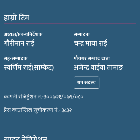
हाम्रो टिम
अध्यक्ष/प्रबन्धनिर्देशक
सम्पादक
गौरीमान राई
चन्द्र माया राई
सह-सम्पादक
पाँचथर सम्वाद दाता
स्वर्णिम राई(साम्केट)
अजेन्द्र वाईवा तामाङ
थप सदस्य
कम्पनी रजिष्ट्रेशन नं.-३००७२१/०७९/०८०
प्रेस काउन्सिल सूचीकरण नं.- ३८३२
साइट नेविगेशन