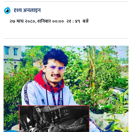
दृश्य अनलाइन
२७ माघ २०८०, शनिबार ००:०० २१ : ४९ बजे