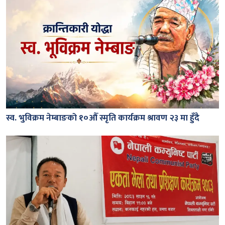
स्व. भुविक्रम नेम्बाङको १०औँ स्मृति कार्यक्रम श्रावण २३ मा हुँदै