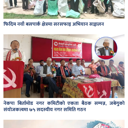
फिदिम नयाँ बसपार्क क्षेत्रमा सरसफाइ अभियान सञ्चालन
नेकपा बिर्तामोड नगर कमिटीको एकता बैठक सम्पन्न, जबेगुको
संयोजकत्वमा ७५ सदस्यीय नगर समिति गठन