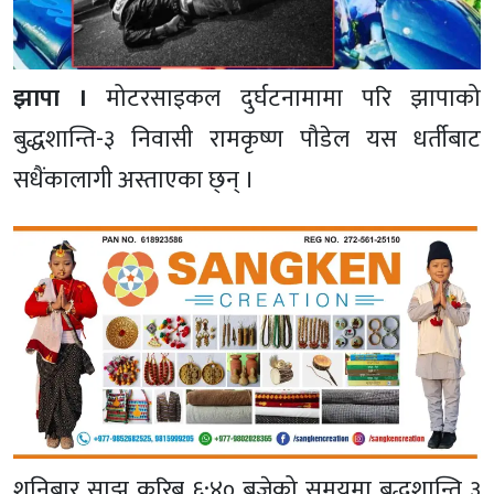
झापा ।
मोटरसाइकल दुर्घटनामामा परि झापाको
बुद्धशान्ति-३ निवासी रामकृष्ण पौडेल यस धर्तीबाट
सधैंकालागी अस्ताएका छ्न् ।
शनिबार साझ करिब ६:४० बजेको समयमा बुद्धशान्ति ३