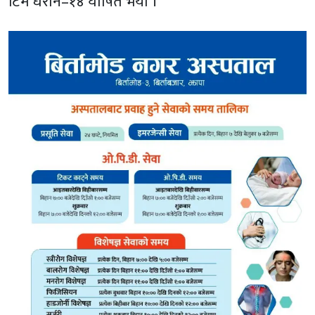
टिम धरान–१४ घोषित भयो ।