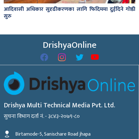
आदिवासी अधिकार सुदृढीकरणका लागि फिदिममा दुईदिने गोष्ठी
सुरु
DrishyaOnline
Drishya Multi Technical Media Pvt. Ltd.
सुचना विभाग दर्ता नं. - ३८४३-२०७९-८०
Birtamode-5, Sanischare Road jhapa