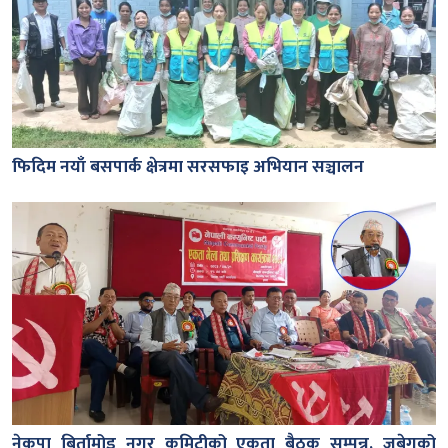
फिदिम नयाँ बसपार्क क्षेत्रमा सरसफाइ अभियान सञ्चालन
नेकपा बिर्तामोड नगर कमिटीको एकता बैठक सम्पन्न, जबेगुको