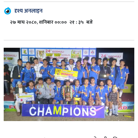
दृश्य अनलाइन
२७ माघ २०८०, शनिबार ००:०० २१ : ३५ बजे