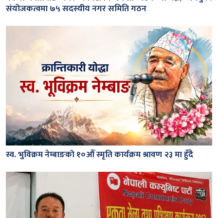
संयोजकत्वमा ७५ सदस्यीय नगर समिति गठन
स्व. भुविक्रम नेम्बाङको १०औँ स्मृति कार्यक्रम श्रावण २३ मा हुँदै