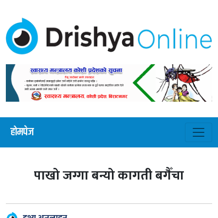
होमपेज
पाखो जग्गा बन्यो कागती बगैँचा