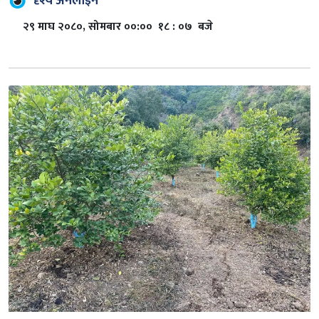
दृश्य अनलाइन
२९ माघ २०८०, सोमबार ००:०० १८ : ०७ बजे