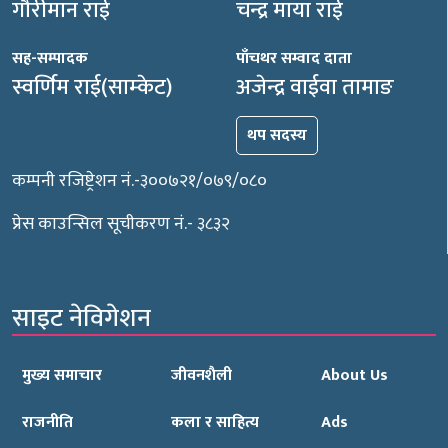
गौरीमान राई
चन्द्र माया राई
सह-सम्पादक
पाँचथर सम्वाद दाता
स्वर्णिम राई(साम्केट)
अजेन्द्र वाईवा तामाङ
थप सदस्य
कम्पनी रजिष्ट्रेशन नं.-३००७२१/०७९/०८०
प्रेस काउन्सिल सूचीकरण नं.- ३८३२
साइट नेविगेशन
मुख्य समाचार
जीवनशैली
About Us
राजनीति
कला र साहित्य
Ads