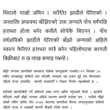
भिरालो पाखो जमिन । चारैतिर झाडीले घेरिएको ।
जनशक्ति अभावमा बाँझिएको उक्त जग्गाले पाँच वर्षपछि
हराभरा होला भनेर कसैले सोचेकै थिएनन् । पाँच
वर्षअघिको झाडीले घेरिएको बाँझो जग्गाको अहिले
स्वरुप फेरिएर हराभरा मात्रै बनेन पहिलोपटक कागती
बिक्रीबाट रु छ लाख कमाइ ग¥यो ।
बाँझो जग्गामा कागतीको सम्भावना देखेका बागलुङको गलकोट–११ रिघाका ३५ 
वर्षीय दानबहादुर श्रीषले चार वर्षअघि लगाएका एक हजार दुई सय बिरुवाबाट 
पहिलो पटक उत्पादित  कागती काठमाडौँ र पोखरा निर्यात भइसकेको छ । 

श्रीसले कागतीखेती गर्ने उदेश्यले उक्त जग्गा खरिद गर्नुभएको थियो । झाडीले 
घेरिएको त्यही बाँझो जग्गामा अहिले लटरम्म कागती फलेका छन् । गाउँको बाँझो 
रहेको जमिन खरिद गरेर २०७६ साउनमा कागतीका बिरुवा लगाउनुभएका श्रीषले 
पहिलो पटक रु लाखको कागती बिक्री गरेको बताए । 
