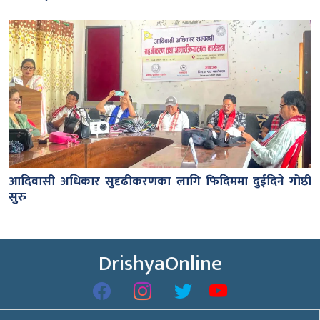
आदिवासी अधिकार सुदृढीकरणका लागि फिदिममा दुईदिने गोष्ठी
सुरु
DrishyaOnline