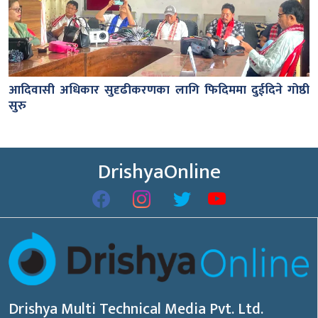
आदिवासी अधिकार सुदृढीकरणका लागि फिदिममा दुईदिने गोष्ठी
सुरु
DrishyaOnline
Drishya Multi Technical Media Pvt. Ltd.