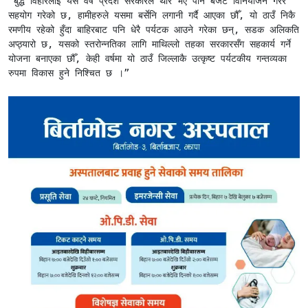
“बुद्ध विहारलाई यस वर्ष प्रदेश सरकारले थोरै भए पनि बजेट विनियोजन गरेर 
सहयोग गरेको छ, हामीहरुले यसमा बर्सेनि लगानी गर्दै आएका छौँ, यो ठाउँ निकै 
रमणीय रहेको हुँदा बाहिरबाट पनि धेरै पर्यटक आउने गरेका छन्, सडक अलिकति 
अप्ठ्यारो छ, यसको स्तरोन्नतिका लागि माथिल्लो तहका सरकारसँग सहकार्य गर्ने 
योजना बनाएका छौँ, केही वर्षमा यो ठाउँ जिल्लाकै उत्कृष्ट पर्यटकीय गन्तव्यका 
रुपमा विकास हुने निश्चित छ ।”