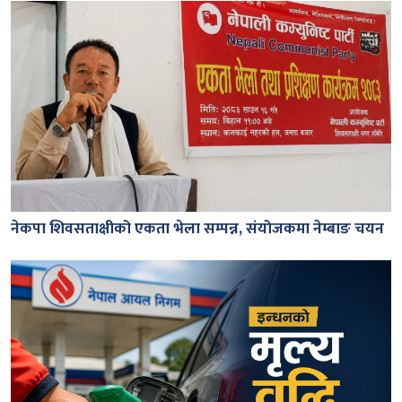
नेकपा शिवसताक्षीको एकता भेला सम्पन्न, संयोजकमा नेम्बाङ चयन