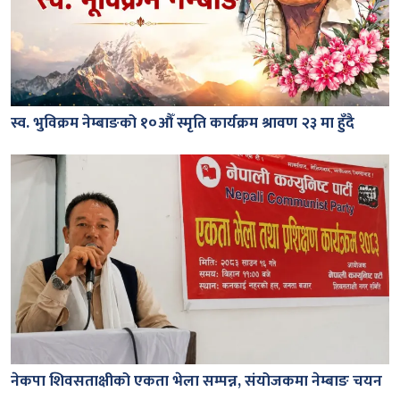
स्व. भुविक्रम नेम्बाङको १०औँ स्मृति कार्यक्रम श्रावण २३ मा हुँदै
नेकपा शिवसताक्षीको एकता भेला सम्पन्न, संयोजकमा नेम्बाङ चयन