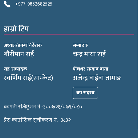
+977-9852682525
हाम्रो टिम
अध्यक्ष/प्रबन्धनिर्देशक
सम्पादक
गौरीमान राई
चन्द्र माया राई
सह-सम्पादक
पाँचथर सम्वाद दाता
स्वर्णिम राई(साम्केट)
अजेन्द्र वाईवा तामाङ
थप सदस्य
कम्पनी रजिष्ट्रेशन नं.-३००७२१/०७९/०८०
प्रेस काउन्सिल सूचीकरण नं.- ३८३२