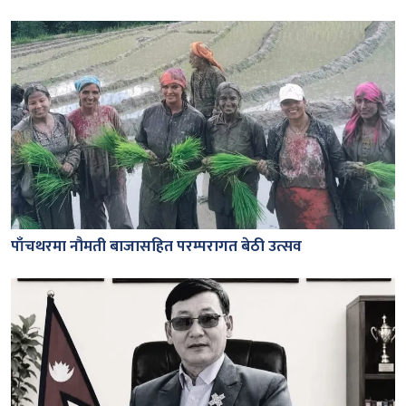
पाँचथरमा नौमती बाजासहित परम्परागत बेठी उत्सव