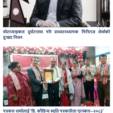
मोटरसाइकल दुर्घटनामा परि प्राध्यानध्यापक गिरीराज शेर्माको
दुःखद निधन
पत्रकार शर्मालाई ‘डि. कौडिन्य स्मृति पत्रकारिता पुरस्कार–२०८३’