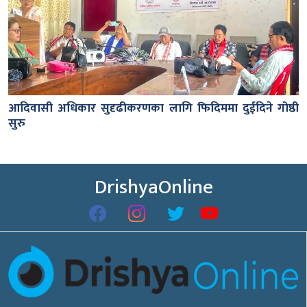
आदिवासी अधिकार सुदृढीकरणका लागि फिदिममा दुईदिने गोष्ठी
सुरु
DrishyaOnline