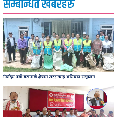
सम्बन्धित खबरहरु
फिदिम नयाँ बसपार्क क्षेत्रमा सरसफाइ अभियान सञ्चालन