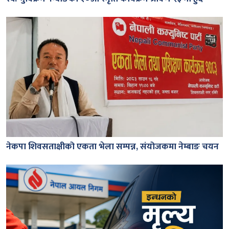
नेकपा शिवसताक्षीको एकता भेला सम्पन्न, संयोजकमा नेम्बाङ चयन