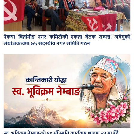
नेकपा बिर्तामोड नगर कमिटीको एकता बैठक सम्पन्न, जबेगुको
संयोजकत्वमा ७५ सदस्यीय नगर समिति गठन
स्व. भुविक्रम नेम्बाङको १०औँ स्मृति कार्यक्रम श्रावण २३ मा हुँदै