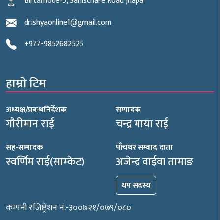
Birtamode-5, Sanischare Road jhapa
drishyaonline1@gmail.com
+977-9852682525
हाम्रो टिम
अध्यक्ष/प्रबन्धनिर्देशक
सम्पादक
गौरीमान राई
चन्द्र माया राई
सह-सम्पादक
पाँचथर सम्वाद दाता
स्वर्णिम राई(साम्केट)
अजेन्द्र वाईवा तामाङ
थप सदस्य
कम्पनी रजिष्ट्रेशन नं.-३००७२१/०७९/०८०