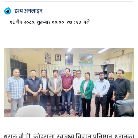
दृश्य अनलाइन
१६ चैत्र २०८०, शुक्रबार ००:०० १७ : १३ बजे
धरानः वी.पी. कोइराला स्वास्थ्य विज्ञान प्रतिष्ठान, धरानका