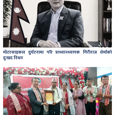
मोटरसाइकल दुर्घटनामा परि प्राध्यानध्यापक गिरीराज शेर्माको
दुःखद निधन