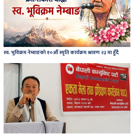
स्व. भुविक्रम नेम्बाङको १०औँ स्मृति कार्यक्रम श्रावण २३ मा हुँदै