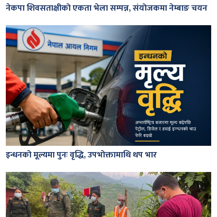
नेकपा शिवसताक्षीको एकता भेला सम्पन्न, संयोजकमा नेम्बाङ चयन
इन्धनको मूल्यमा पुनः वृद्धि, उपभोक्तामाथि थप भार