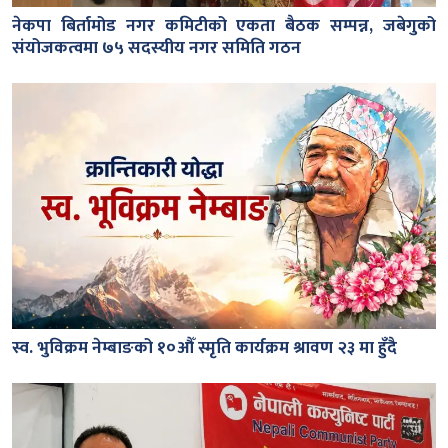
नेकपा बिर्तामोड नगर कमिटीको एकता बैठक सम्पन्न, जबेगुको
संयोजकत्वमा ७५ सदस्यीय नगर समिति गठन
स्व. भुविक्रम नेम्बाङको १०औँ स्मृति कार्यक्रम श्रावण २३ मा हुँदै