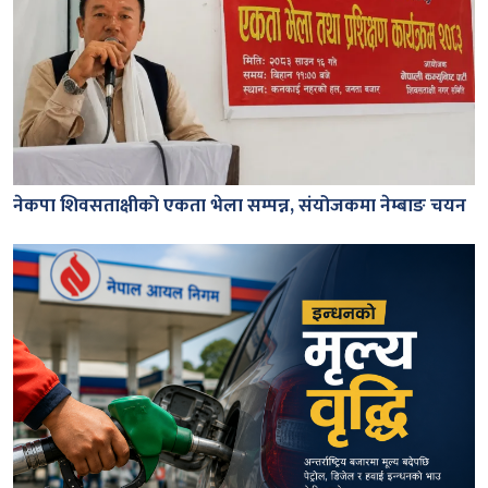
नेकपा शिवसताक्षीको एकता भेला सम्पन्न, संयोजकमा नेम्बाङ चयन