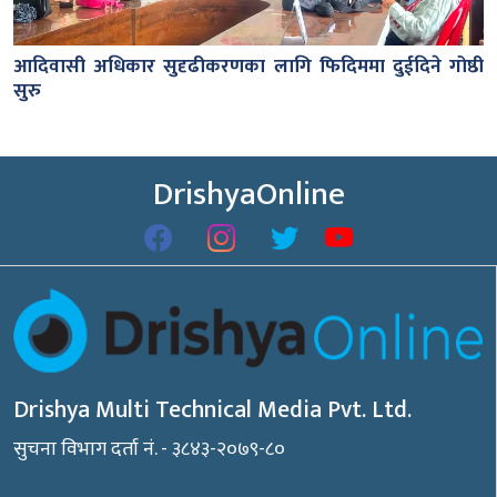
आदिवासी अधिकार सुदृढीकरणका लागि फिदिममा दुईदिने गोष्ठी
सुरु
DrishyaOnline
Drishya Multi Technical Media Pvt. Ltd.
सुचना विभाग दर्ता नं. - ३८४३-२०७९-८०