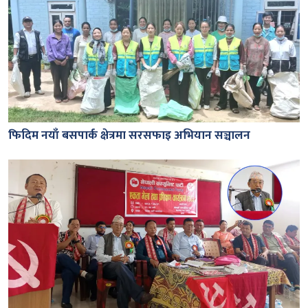
फिदिम नयाँ बसपार्क क्षेत्रमा सरसफाइ अभियान सञ्चालन