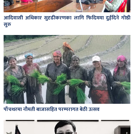
आदिवासी अधिकार सुदृढीकरणका लागि फिदिममा दुईदिने गोष्ठी
सुरु
पाँचथरमा नौमती बाजासहित परम्परागत बेठी उत्सव