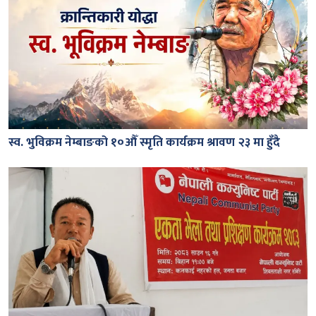
स्व. भुविक्रम नेम्बाङको १०औँ स्मृति कार्यक्रम श्रावण २३ मा हुँदै