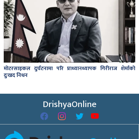
मोटरसाइकल दुर्घटनामा परि प्राध्यानध्यापक गिरीराज शेर्माको
दुःखद निधन
DrishyaOnline