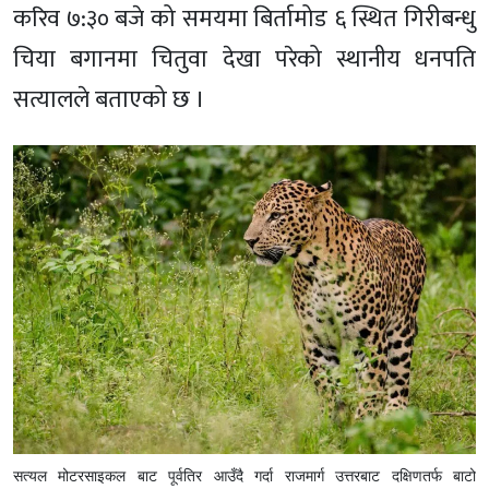
करिव ७:३० बजे को समयमा बिर्तामोड ६ स्थित गिरीबन्धु
चिया बगानमा चितुवा देखा परेको स्थानीय धनपति
सत्यालले बताएको छ ।
सत्यल मोटरसाइकल बाट पूर्वतिर आउँदै गर्दा राजमार्ग उत्तरबाट दक्षिणतर्फ बाटो 