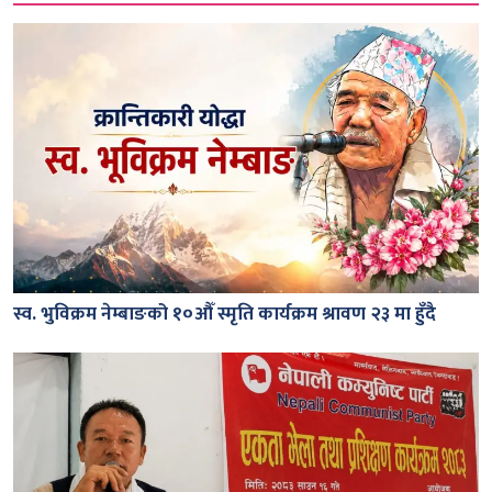
स्व. भुविक्रम नेम्बाङको १०औँ स्मृति कार्यक्रम श्रावण २३ मा हुँदै