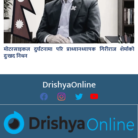
मोटरसाइकल दुर्घटनामा परि प्राध्यानध्यापक गिरीराज शेर्माको
दुःखद निधन
DrishyaOnline