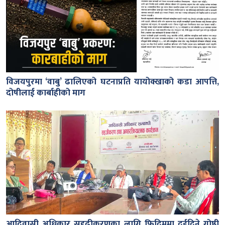
विजयपुरमा ‘वाबु’ ढालिएको घटनाप्रति यायोक्खाको कडा आपत्ति,
दोषीलाई कार्बाहीको माग
आदिवासी अधिकार सुदृढीकरणका लागि फिदिममा दुईदिने गोष्ठी