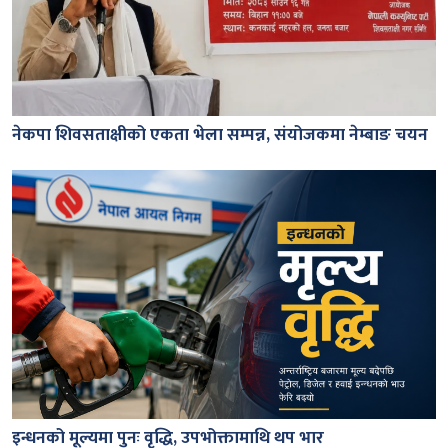
नेकपा शिवसताक्षीको एकता भेला सम्पन्न, संयोजकमा नेम्बाङ चयन
इन्धनको मूल्यमा पुनः वृद्धि, उपभोक्तामाथि थप भार