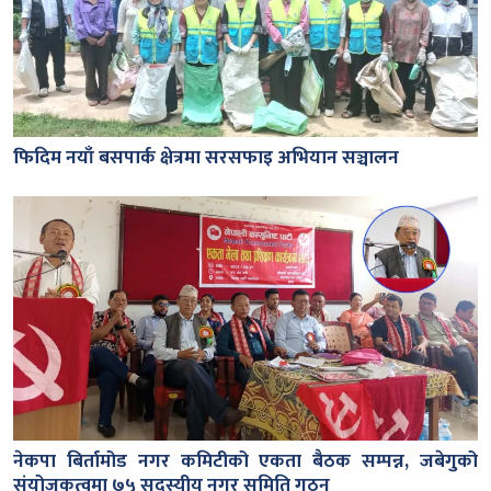
फिदिम नयाँ बसपार्क क्षेत्रमा सरसफाइ अभियान सञ्चालन
नेकपा बिर्तामोड नगर कमिटीको एकता बैठक सम्पन्न, जबेगुको
संयोजकत्वमा ७५ सदस्यीय नगर समिति गठन