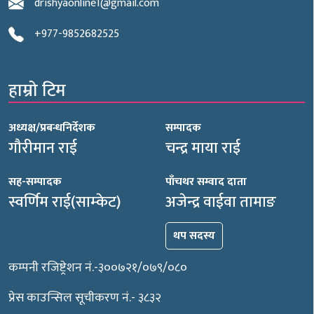
drishyaonline1@gmail.com
+977-9852682525
हाम्रो टिम
अध्यक्ष/प्रबन्धनिर्देशक
सम्पादक
गौरीमान राई
चन्द्र माया राई
सह-सम्पादक
पाँचथर सम्वाद दाता
स्वर्णिम राई(साम्केट)
अजेन्द्र वाईवा तामाङ
थप सदस्य
कम्पनी रजिष्ट्रेशन नं.-३००७२१/०७९/०८०
प्रेस काउन्सिल सूचीकरण नं.- ३८३२