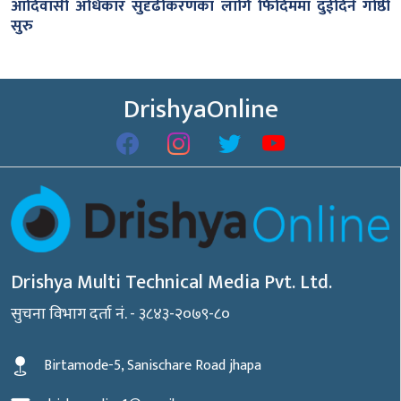
आदिवासी अधिकार सुदृढीकरणका लागि फिदिममा दुईदिने गोष्ठी
सुरु
DrishyaOnline
Drishya Multi Technical Media Pvt. Ltd.
सुचना विभाग दर्ता नं. - ३८४३-२०७९-८०
Birtamode-5, Sanischare Road jhapa