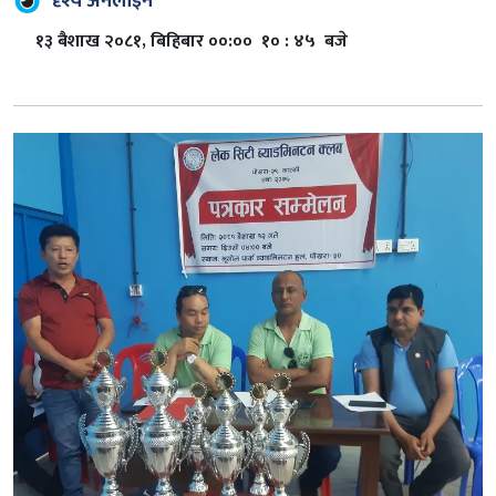
दृश्य अनलाइन
१३ बैशाख २०८१, बिहिबार ००:०० १० : ४५ बजे