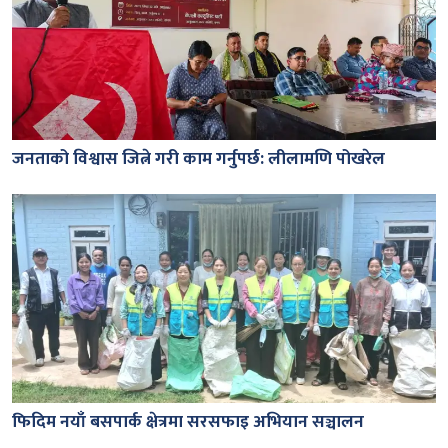
जनताको विश्वास जित्ने गरी काम गर्नुपर्छ: लीलामणि पोखरेल
फिदिम नयाँ बसपार्क क्षेत्रमा सरसफाइ अभियान सञ्चालन