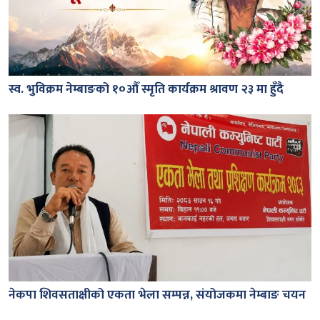
स्व. भुविक्रम नेम्बाङको १०औँ स्मृति कार्यक्रम श्रावण २३ मा हुँदै
नेकपा शिवसताक्षीको एकता भेला सम्पन्न, संयोजकमा नेम्बाङ चयन