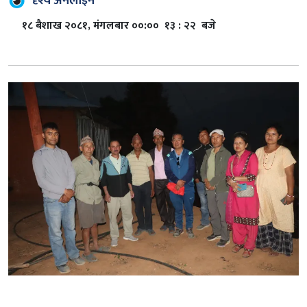
दृश्य अनलाइन
१८ बैशाख २०८१, मंगलबार ००:०० १३ : २२ बजे