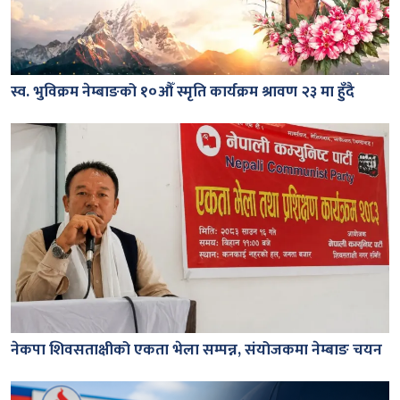
स्व. भुविक्रम नेम्बाङको १०औँ स्मृति कार्यक्रम श्रावण २३ मा हुँदै
नेकपा शिवसताक्षीको एकता भेला सम्पन्न, संयोजकमा नेम्बाङ चयन