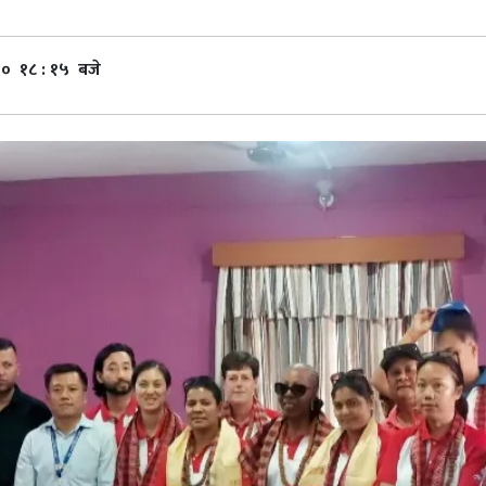
०० १८ : १५ बजे