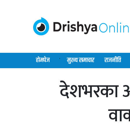
होमपेज
मुख्य समाचार
राजनीति
`
देशभरका ओ
वाक