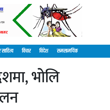
 साहित्य
विचार
विदेश
समसामयिक
ेशमा, भोलि
मिलन