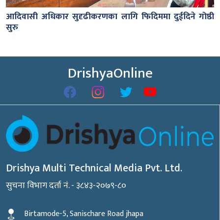
आदिवासी अधिकार सुदृढीकरणका लागि फिदिममा दुईदिने गोष्ठी
सुरु
DrishyaOnline
Drishya Multi Technical Media Pvt. Ltd.
सुचना विभाग दर्ता नं. - ३८४३-२०७९-८०
Birtamode-5, Sanischare Road jhapa