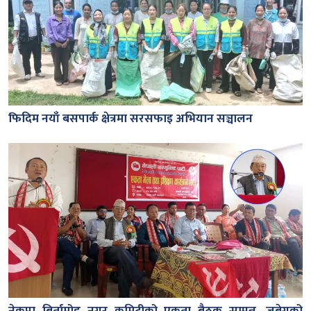
फिदिम नयाँ बसपार्क क्षेत्रमा सरसफाइ अभियान सञ्चालन
नेकपा बिर्तामोड नगर कमिटीको एकता बैठक सम्पन्न, जबेगुको