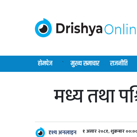
होमपेज
मुख्य समाचार
राजनीति
`
मध्य तथा पश
१ असार २०८१, शुक्रबार ००:०
दृश्य अनलाइन