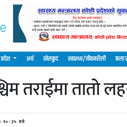
प्रदेश
अर्थ
खेलकुद
स्वास्थ्य/जीवनशैली
कला र
्चिम तराईमा तातो ल
० १० : ३५ बजे