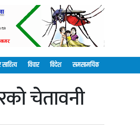
 साहित्य
विचार
विदेश
समसामयिक
हरको चेतावनी