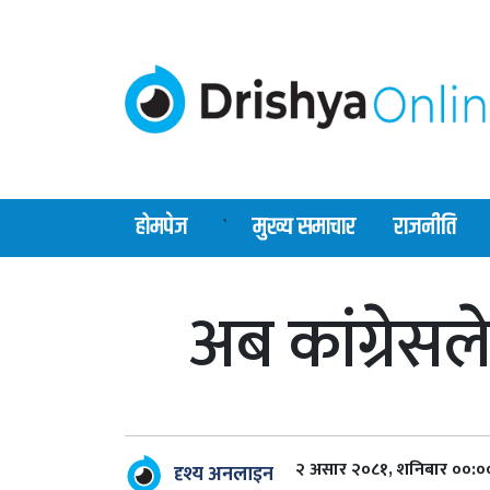
होमपेज
मुख्य समाचार
राजनीति
`
अब कांग्रेसल
२ असार २०८१, शनिबार ००:०
दृश्य अनलाइन