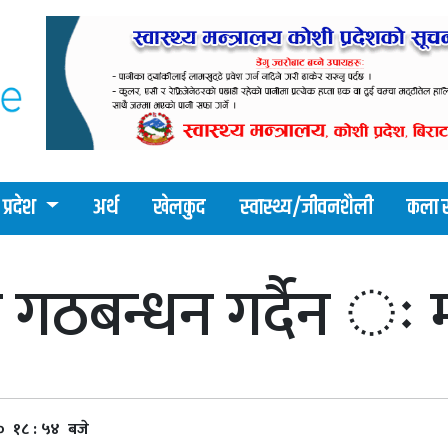
प्रदेश
अर्थ
खेलकुद
स्वास्थ्य/जीवनशैली
कला र
े गठबन्धन गर्दैन ः महा
० १८ : ५४ बजे