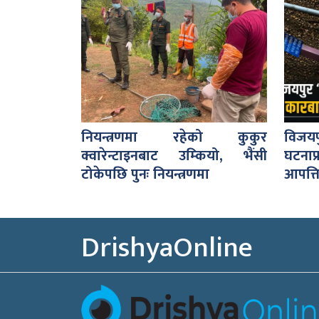
नियन्त्रणमा रहेको कुकुर
विजय
क्वारेन्टाइनबाट उम्कियो, भैंसी
घटना
टोकेपछि पुनः नियन्त्रणमा
आपत्ति
DrishyaOnline