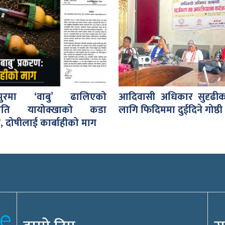
पुरमा ‘वाबु’ ढालिएको
आदिवासी अधिकार सुदृढी
प्रति यायोक्खाको कडा
लागि फिदिममा दुईदिने गोष्ठी 
, दोषीलाई कार्बाहीको माग