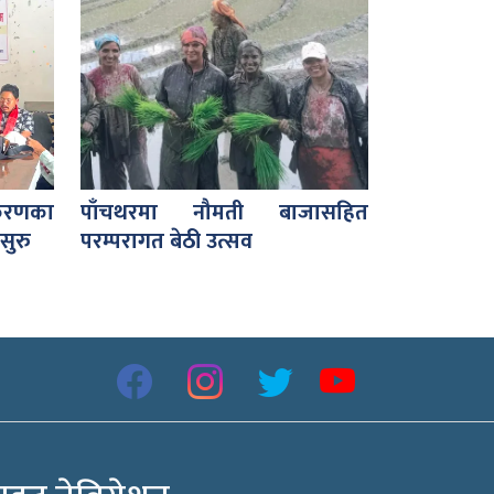
करणका
पाँचथरमा नौमती बाजासहित
सुरु
परम्परागत बेठी उत्सव