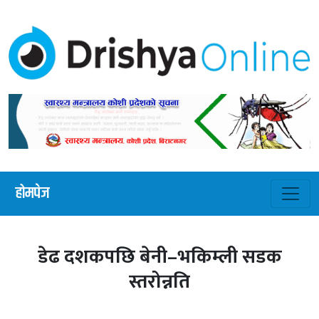
होमपेज
डेढ दशकपछि बेनी–भकिम्ली सडक
स्तरोन्नति