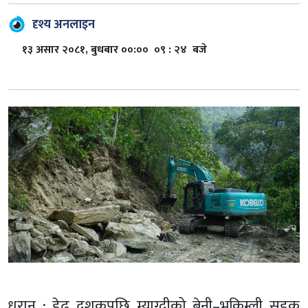
दृश्य अनलाइन
१३ असार २०८१, बुधबार ००:०० ०९ : २४ बजे
धरान : डेढ दशकपछि म्याग्दीको बेनी–भकिम्ली सडक