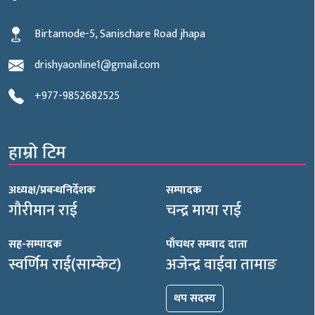
Birtamode-5, Sanischare Road jhapa
drishyaonline1@gmail.com
+977-9852682525
हाम्रो टिम
अध्यक्ष/प्रबन्धनिर्देशक
सम्पादक
गौरीमान राई
चन्द्र माया राई
सह-सम्पादक
पाँचथर सम्वाद दाता
स्वर्णिम राई(साम्केट)
अजेन्द्र वाईवा तामाङ
थप सदस्य