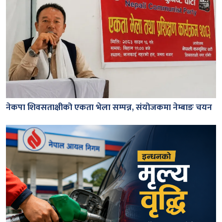
नेकपा शिवसताक्षीको एकता भेला सम्पन्न, संयोजकमा नेम्बाङ चयन