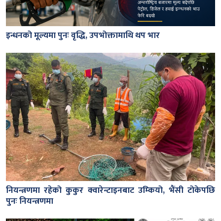
इन्धनको मूल्यमा पुनः वृद्धि, उपभोक्तामाथि थप भार
नियन्त्रणमा रहेको कुकुर क्वारेन्टाइनबाट उम्कियो, भैंसी टोकेपछि
पुनः नियन्त्रणमा