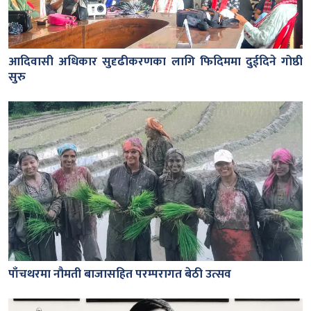
आदिवासी अधिकार सुदृढीकरणका लागि फिदिममा दुईदिने गोष्ठी
सुरु
पाँचथरमा नौमती बाजासहित परम्परागत बेठी उत्सव