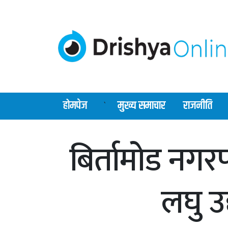
होमपेज
मुख्य समाचार
राजनीति
`
बिर्तामोड नगर
लघु उद