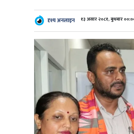
१३ असार २०८१, बुधबार ००:०
दृश्य अनलाइन