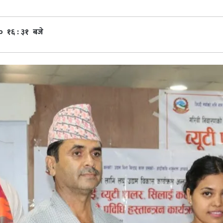
० १६ : ३१ बजे