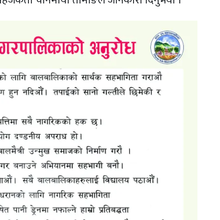
ी सहजकर्ता चनिमाया तामाङले जानकारी दिनुभयो ।