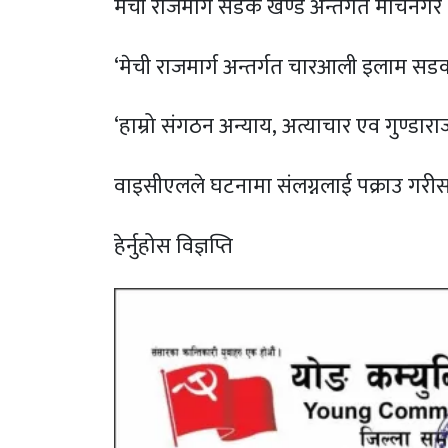
मेची राजमार्ग सडक खण्ड अन्तर्गत मेचिनग
‘मेची राजमार्ग अन्तर्गत चारआली इलाम सडक
‘हाम्रो संगठन अन्याय, अत्याचार एव गुण्डारा
वाइसीएलले घटनामा संलग्नलाई पक्राउ गरी
हेर्नुहोस विज्ञप्ति