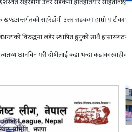
र १२स्थित सहरेडाँगी उत्तर सडकमा हातहतियार सहितविष्टद्
 खण्डअन्तर्गतको सहरेडाँगी उत्तर सडकमा हाम्रो पाटीकाश्
जअन्त्यको विरुद्धमा लडेर स्थापित हुनुको साथै हाम्रासंगठनक
सत्यतथ्य छानविन गरी दोषीलाई कडा भन्दा कडाकारवाहीको