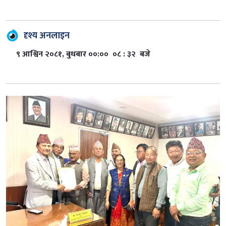
दृश्य अनलाइन
९ आश्विन २०८१, बुधबार ००:०० ०८ : ३२ बजे