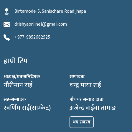
Birtamode-5, Sanischare Road jhapa
drishyaonline1@gmail.com
+977-9852682525
हाम्रो टिम
अध्यक्ष/प्रबन्धनिर्देशक
सम्पादक
गौरीमान राई
चन्द्र माया राई
सह-सम्पादक
पाँचथर सम्वाद दाता
स्वर्णिम राई(साम्केट)
अजेन्द्र वाईवा तामाङ
थप सदस्य