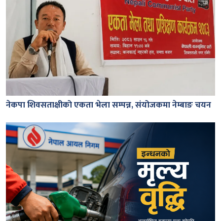
नेकपा शिवसताक्षीको एकता भेला सम्पन्न, संयोजकमा नेम्बाङ चयन