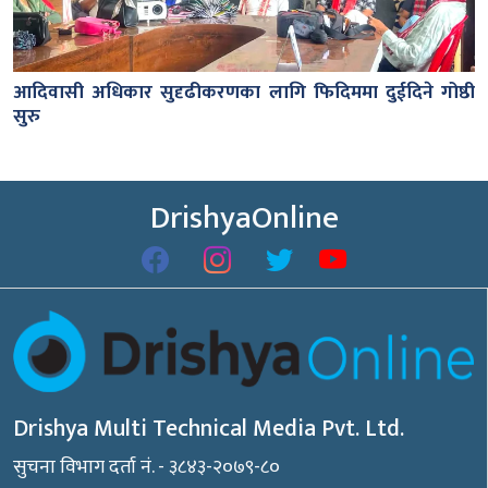
आदिवासी अधिकार सुदृढीकरणका लागि फिदिममा दुईदिने गोष्ठी
सुरु
DrishyaOnline
Drishya Multi Technical Media Pvt. Ltd.
सुचना विभाग दर्ता नं. - ३८४३-२०७९-८०