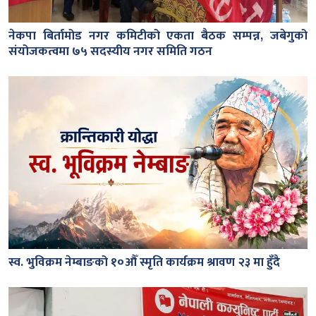
नेकपा बिर्तामोड नगर कमिटीको एकता बैठक सम्पन्न, जबेगुको
संयोजकत्वमा ७५ सदस्यीय नगर समिति गठन
स्व. भुविक्रम नेम्बाङको १०औँ स्मृति कार्यक्रम श्रावण २३ मा हुँदै