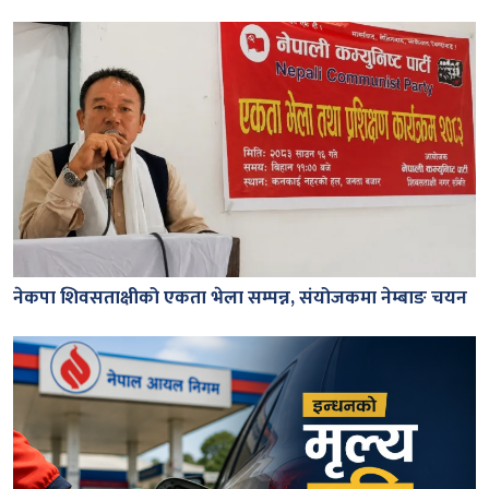
नेकपा शिवसताक्षीको एकता भेला सम्पन्न, संयोजकमा नेम्बाङ चयन