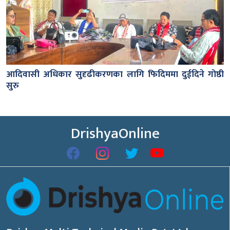
आदिवासी अधिकार सुदृढीकरणका लागि फिदिममा दुईदिने गोष्ठी
सुरु
DrishyaOnline