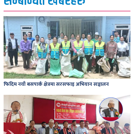
सम्बन्धित खबरहरु
फिदिम नयाँ बसपार्क क्षेत्रमा सरसफाइ अभियान सञ्चालन